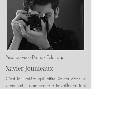
Prise de vue - Drone - Eclairage
Xavier Jounieaux
C’est la lumière qui attire Xavier dans le
7ème art. Il commence à travailler en tant
qu'électricien de prise de vue sur de
nombreux
films.
Manipuler les projecteurs, éclairer un
décor, suggérer par les ombres, trouver un
sens narratif à travers la technique, ce
métier le fascine. Sa curiosité et maîtrise