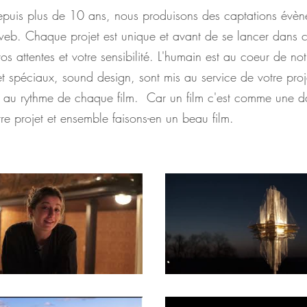
depuis plus de 10 ans, nous produisons des captations évèn
web. Chaque projet est unique et avant de se lancer dans c
s attentes et votre sensibilité. L'humain est au coeur de notr
et spéciaux, sound design, sont mis
au service de votre proje
r au rythme de chaque film. Car un film c'est comme une d
re projet et ensemble faisons-en un beau film.